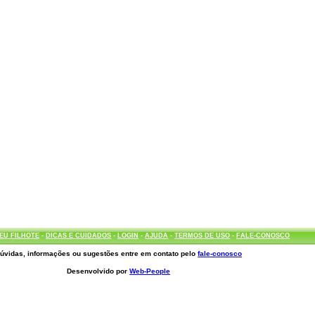
EU FILHOTE
-
DICAS E CUIDADOS
-
LOGIN
-
AJUDA
-
TERMOS DE USO
-
FALE-CONOSCO
úvidas, informações ou sugestões entre em contato pelo
fale-conosco
Desenvolvido por
Web-People