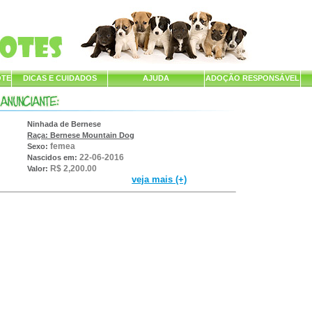
OTE
DICAS E CUIDADOS
AJUDA
ADOÇÃO RESPONSÁVEL
Ninhada de Bernese
Raça: Bernese Mountain Dog
femea
Sexo:
22-06-2016
Nascidos em:
R$ 2,200.00
Valor:
veja mais (+)