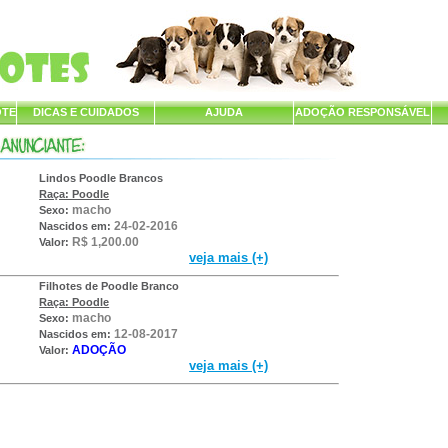
OTE
DICAS E CUIDADOS
AJUDA
ADOÇÃO RESPONSÁVEL
Lindos Poodle Brancos
Raça: Poodle
macho
Sexo:
24-02-2016
Nascidos em:
R$ 1,200.00
Valor:
veja mais (+)
Filhotes de Poodle Branco
Raça: Poodle
macho
Sexo:
12-08-2017
Nascidos em:
ADOÇÃO
Valor:
veja mais (+)