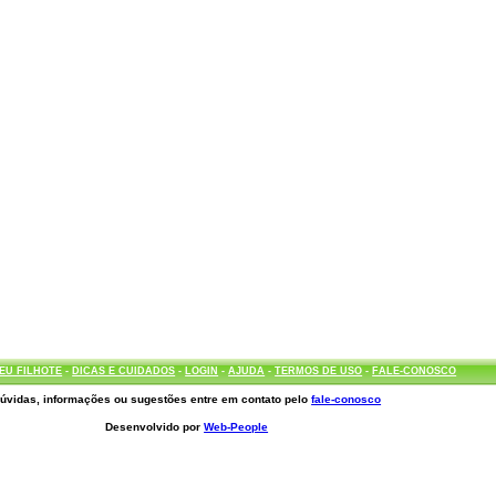
EU FILHOTE
-
DICAS E CUIDADOS
-
LOGIN
-
AJUDA
-
TERMOS DE USO
-
FALE-CONOSCO
úvidas, informações ou sugestões entre em contato pelo
fale-conosco
Desenvolvido por
Web-People