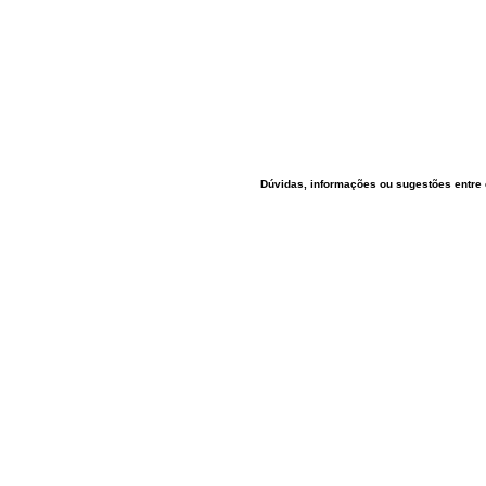
Dúvidas, informações ou sugestões entre