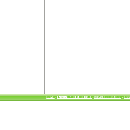
HOME
-
ENCONTRE SEU FILHOTE
-
DICAS E CUIDADOS
-
LOG