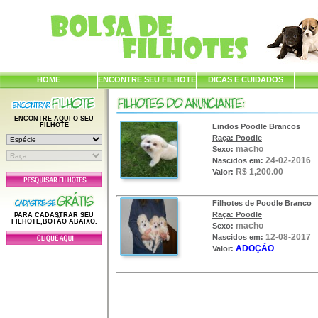
HOME
ENCONTRE SEU FILHOTE
DICAS E CUIDADOS
ENCONTRE AQUI O SEU
FILHOTE
Lindos Poodle Brancos
Raça: Poodle
macho
Sexo:
24-02-2016
Nascidos em:
R$ 1,200.00
Valor:
Filhotes de Poodle Branco
Raça: Poodle
PARA CADASTRAR SEU
FILHOTE,BOTÃO ABAIXO.
macho
Sexo:
12-08-2017
Nascidos em:
ADOÇÃO
Valor: