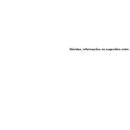
Dúvidas, informações ou sugestões entre