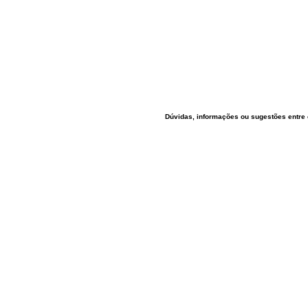
Dúvidas, informações ou sugestões entre