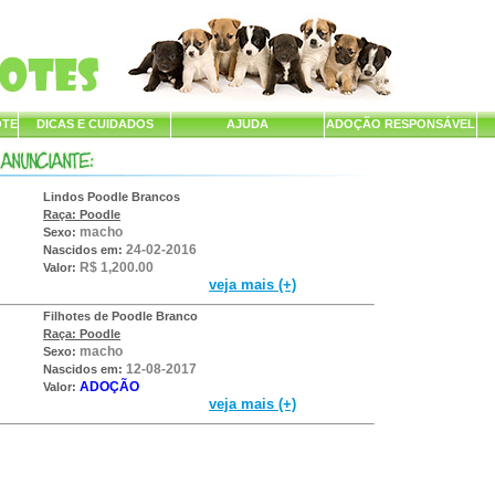
OTE
DICAS E CUIDADOS
AJUDA
ADOÇÃO RESPONSÁVEL
Lindos Poodle Brancos
Raça: Poodle
macho
Sexo:
24-02-2016
Nascidos em:
R$ 1,200.00
Valor:
veja mais (+)
Filhotes de Poodle Branco
Raça: Poodle
macho
Sexo:
12-08-2017
Nascidos em:
ADOÇÃO
Valor:
veja mais (+)