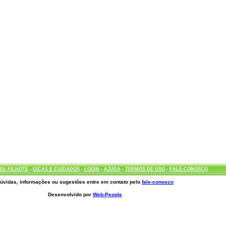
EU FILHOTE
-
DICAS E CUIDADOS
-
LOGIN
-
AJUDA
-
TERMOS DE USO
-
FALE-CONOSCO
úvidas, informações ou sugestões entre em contato pelo
fale-conosco
Desenvolvido por
Web-People