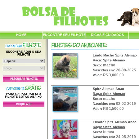
HOME
ENCONTRE SEU FILHOTE
DICAS E CUIDADOS
ENCONTRE AQUI O SEU
FILHOTE
Lindo Macho Spitz Alemao
Raça: Spitz-Alemao
macho
Sexo:
20-08-2025
Nascidos em:
R$ 3,000.00
Valor:
Spitz Alemao Anao
Raça: Spitz-Alemao
PARA CADASTRAR SEU
FILHOTE,BOTÃO ABAIXO.
macho
Sexo:
02-02-2019
Nascidos em:
R$ 1,500.00
Valor:
Filhote Spitz Alemao Anao
Raça: Spitz-Alemao
femea
Sexo:
24-05-2019
Nascidos em: