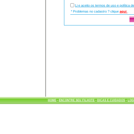
Li e aceito os termos de uso e política d
* Problemas no cadastro ? clique
aqui
.
HOME
-
ENCONTRE SEU FILHOTE
-
DICAS E CUIDADOS
-
LOG