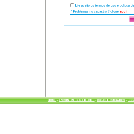
Li e aceito os termos de uso e política d
* Problemas no cadastro ? clique
aqui
.
HOME
-
ENCONTRE SEU FILHOTE
-
DICAS E CUIDADOS
-
LOG