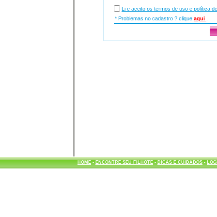
Li e aceito os termos de uso e política d
* Problemas no cadastro ? clique
aqui
.
HOME
-
ENCONTRE SEU FILHOTE
-
DICAS E CUIDADOS
-
LOG