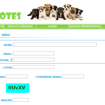
OTE
DICAS E CUIDADOS
AJUDA
ADOÇÃO RESPONSÁVEL
NOME:
EMAIL:
?
EFONE:
LOGIN:
NHA:
CONFIRMAR SENHA:
IMAGEM: