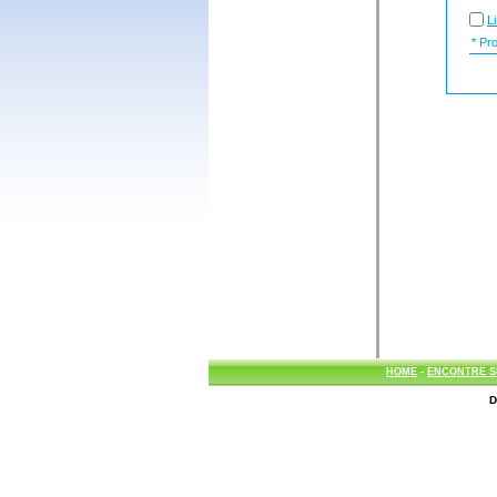
L
* Prob
HOME
-
ENCONTRE S
D