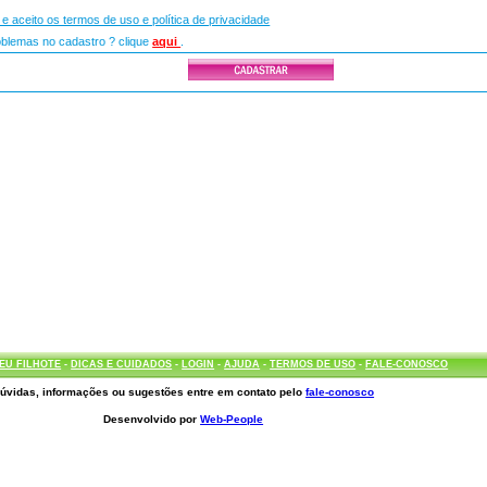
i e aceito os termos de uso e política de privacidade
lemas no cadastro ? clique
aqui
.
EU FILHOTE
-
DICAS E CUIDADOS
-
LOGIN
-
AJUDA
-
TERMOS DE USO
-
FALE-CONOSCO
úvidas, informações ou sugestões entre em contato pelo
fale-conosco
Desenvolvido por
Web-People