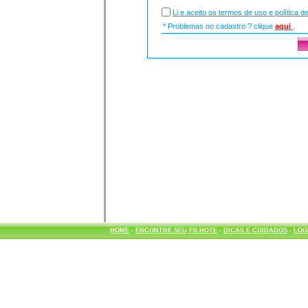
Li e aceito os termos de uso e política d
* Problemas no cadastro ? clique
aqui
.
HOME
-
ENCONTRE SEU FILHOTE
-
DICAS E CUIDADOS
-
LOG