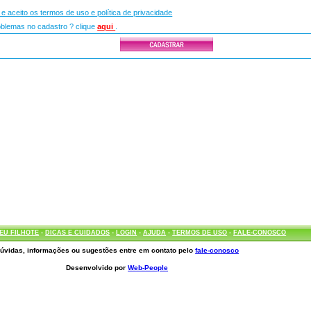
i e aceito os termos de uso e política de privacidade
lemas no cadastro ? clique
aqui
.
EU FILHOTE
-
DICAS E CUIDADOS
-
LOGIN
-
AJUDA
-
TERMOS DE USO
-
FALE-CONOSCO
úvidas, informações ou sugestões entre em contato pelo
fale-conosco
Desenvolvido por
Web-People