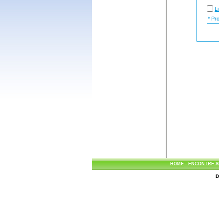
L
* Prob
HOME
-
ENCONTRE S
D