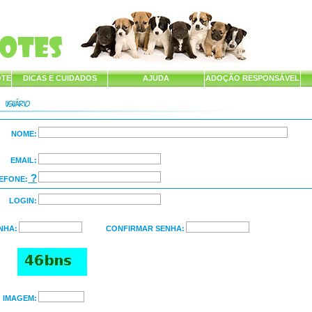
OTE
DICAS E CUIDADOS
AJUDA
ADOÇÃO RESPONSÁVEL
NOME:
EMAIL:
?
EFONE:
LOGIN:
NHA:
CONFIRMAR SENHA:
IMAGEM: