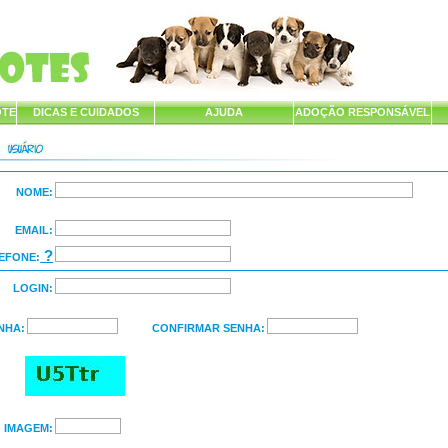
OTE
DICAS E CUIDADOS
AJUDA
ADOÇÃO RESPONSÁVEL
NOME:
EMAIL:
?
EFONE:
LOGIN:
NHA:
CONFIRMAR SENHA:
IMAGEM: