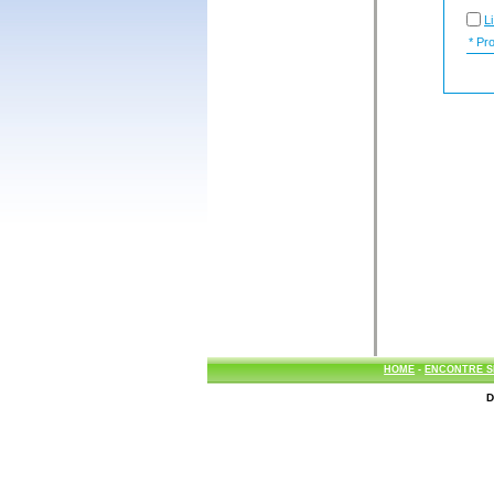
L
* Prob
HOME
-
ENCONTRE S
D