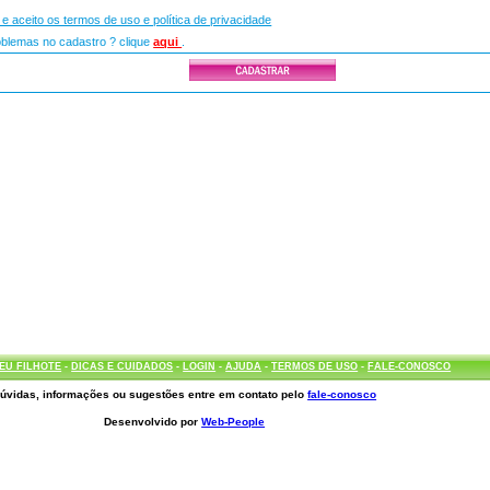
i e aceito os termos de uso e política de privacidade
lemas no cadastro ? clique
aqui
.
EU FILHOTE
-
DICAS E CUIDADOS
-
LOGIN
-
AJUDA
-
TERMOS DE USO
-
FALE-CONOSCO
úvidas, informações ou sugestões entre em contato pelo
fale-conosco
Desenvolvido por
Web-People