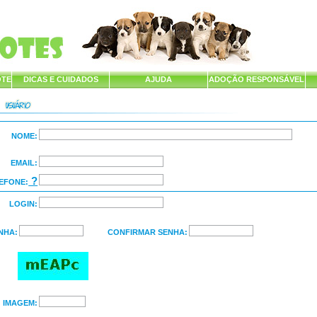
OTE
DICAS E CUIDADOS
AJUDA
ADOÇÃO RESPONSÁVEL
NOME:
EMAIL:
?
EFONE:
LOGIN:
NHA:
CONFIRMAR SENHA:
IMAGEM: