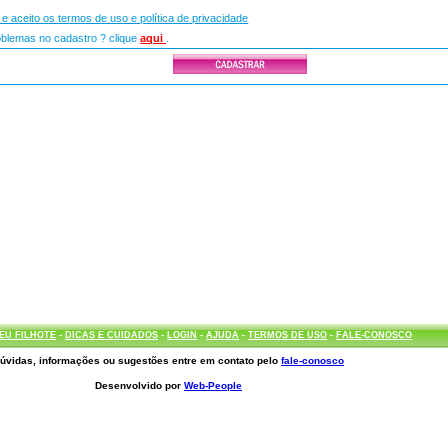
i e aceito os termos de uso e política de privacidade
lemas no cadastro ? clique
aqui
.
EU FILHOTE
-
DICAS E CUIDADOS
-
LOGIN
-
AJUDA
-
TERMOS DE USO
-
FALE-CONOSCO
úvidas, informações ou sugestões entre em contato pelo
fale-conosco
Desenvolvido por
Web-People