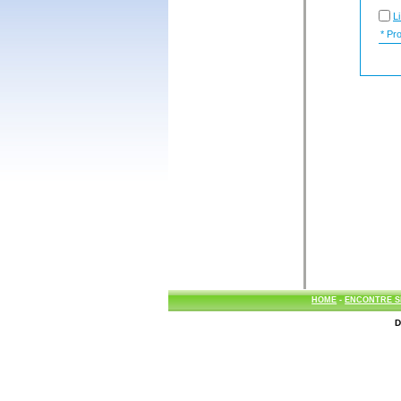
L
* Prob
HOME
-
ENCONTRE S
D