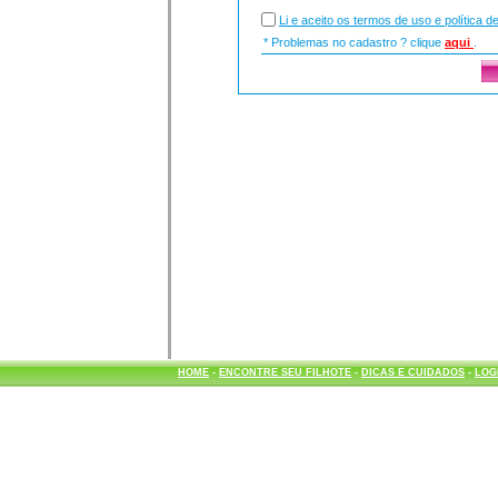
Li e aceito os termos de uso e política d
* Problemas no cadastro ? clique
aqui
.
HOME
-
ENCONTRE SEU FILHOTE
-
DICAS E CUIDADOS
-
LOG