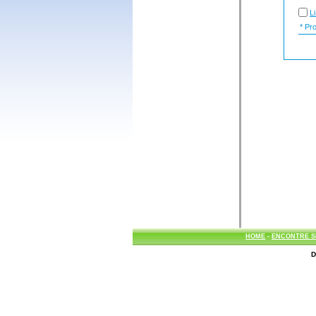
L
* Prob
HOME
-
ENCONTRE S
D