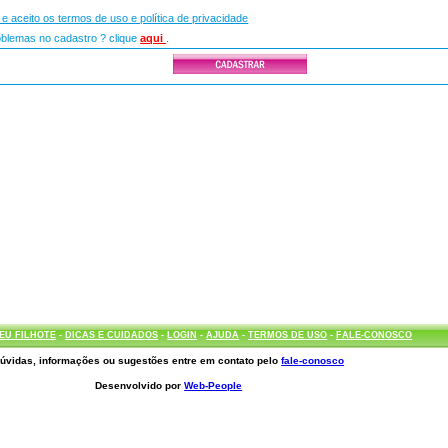
i e aceito os termos de uso e política de privacidade
lemas no cadastro ? clique
aqui
.
EU FILHOTE
-
DICAS E CUIDADOS
-
LOGIN
-
AJUDA
-
TERMOS DE USO
-
FALE-CONOSCO
úvidas, informações ou sugestões entre em contato pelo
fale-conosco
Desenvolvido por
Web-People