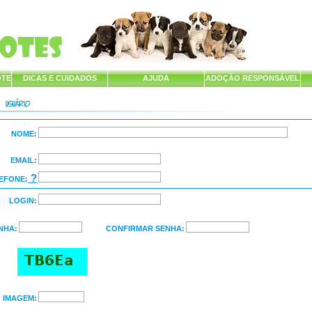
OTE
DICAS E CUIDADOS
AJUDA
ADOÇÃO RESPONSÁVEL
NOME:
EMAIL:
?
EFONE:
LOGIN:
NHA:
CONFIRMAR SENHA:
IMAGEM: