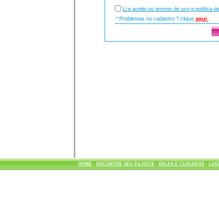
Li e aceito os termos de uso e política d
* Problemas no cadastro ? clique
aqui
.
HOME
-
ENCONTRE SEU FILHOTE
-
DICAS E CUIDADOS
-
LOG