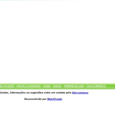
EU FILHOTE
-
DICAS E CUIDADOS
-
LOGIN
-
AJUDA
-
TERMOS DE USO
-
FALE-CONOSCO
úvidas, informações ou sugestões entre em contato pelo
fale-conosco
Desenvolvido por
Web-People