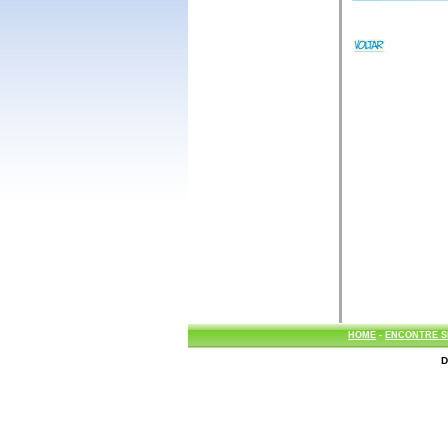
HOME
-
ENCONTRE S
D