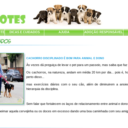
OTE
DICAS E CUIDADOS
AJUDA
ADOÇÃO RESPONSÁVEL
CACHORRO DISCIPLINADO É BOM PARA ANIMAL E DONO
Às vezes dá preguiça de levar o pet para um passeio, mas saiba que faz
Os cachorros, na natureza, andam em média 20 km por dia... pois é, 
perto disso...
mas exercícios diários com o seu cão, além de diminuirem a ansie
hierarquia da disciplina.
Sem falar que fortalecem os laços de relacionamento entre animal e dono
 queimar aquela cervejinha ou os doces em excesso dando uma boa caminhada com seu amig