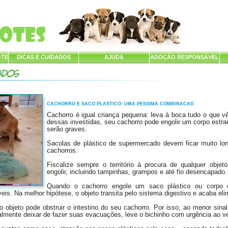
OTE
DICAS E CUIDADOS
AJUDA
ADOÇÃO RESPONSÁVEL
CACHORRO E SACO PLASTICO: UMA PESSIMA COMBINACAO
Cachorro é igual criança pequena: leva à boca tudo o que v
dessas investidas, seu cachorro pode engolir um corpo estr
serão graves.
Sacolas de plástico de supermercado devem ficar muito lo
cachorros.
Fiscalize sempre o território à procura de qualquer obje
engolir, incluindo tampinhas, grampos e até fio desencapado.
Quando o cachorro engole um saco plástico ou corpo 
eis. Na melhor hipótese, o objeto transita pelo sistema digestivo e acaba el
o objeto pode obstruir o intestino do seu cachorro. Por isso, ao menor sinal
palmente deixar de fazer suas evacuações, leve o bichinho com urgência ao ve