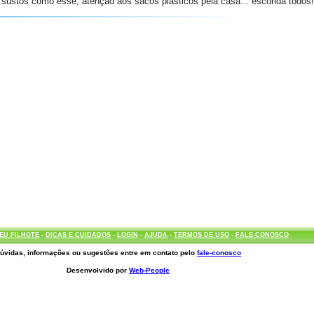
r sustos como esse, atenção aos sacos plásticos pela casa... esconda todos
EU FILHOTE
-
DICAS E CUIDADOS
-
LOGIN
-
AJUDA
-
TERMOS DE USO
-
FALE-CONOSCO
úvidas, informações ou sugestões entre em contato pelo
fale-conosco
Desenvolvido por
Web-People