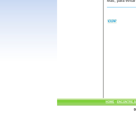
Mas, para evita
HOME
-
ENCONTRE S
D