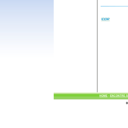
HOME
-
ENCONTRE S
D