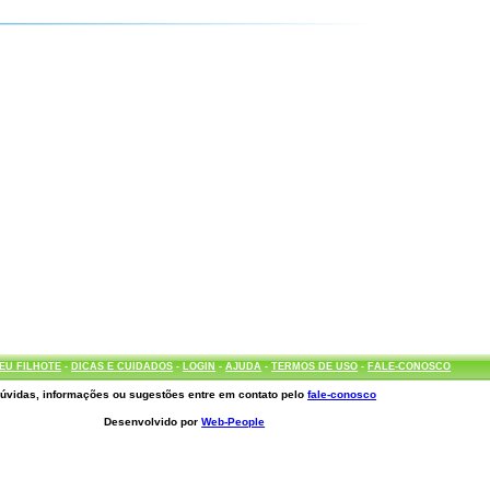
EU FILHOTE
-
DICAS E CUIDADOS
-
LOGIN
-
AJUDA
-
TERMOS DE USO
-
FALE-CONOSCO
úvidas, informações ou sugestões entre em contato pelo
fale-conosco
Desenvolvido por
Web-People