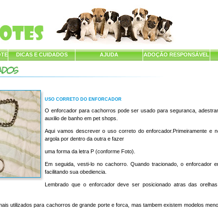
OTE
DICAS E CUIDADOS
AJUDA
ADOÇÃO RESPONSÁVEL
USO CORRETO DO ENFORCADOR
O enforcador para cachorros pode ser usado para seguranca, adestr
auxilio de banho em pet shops.
Aqui vamos descrever o uso correto do enforcador.Primeiramente e 
argola por dentro da outra e fazer
uma forma da letra P (conforme Foto).
Em seguida, vesti-lo no cachorro. Quando tracionado, o enforcador e
facilitando sua obediencia.
Lembrado que o enforcador deve ser posicionado atras das orelha
ais utilizados para cachorros de grande porte e forca, mas tambem existem modelos men