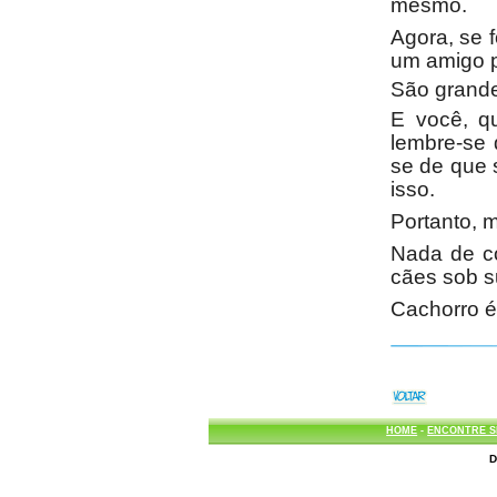
mesmo.
Agora, se f
um amigo p
São grande
E você, q
lembre-se 
se de que 
isso.
Portanto, m
Nada de co
cães sob su
Cachorro é
HOME
-
ENCONTRE S
D