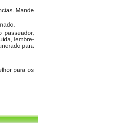
rências. Mande
gnado.
o passeador,
uida, lembre-
munerado para
lhor para os