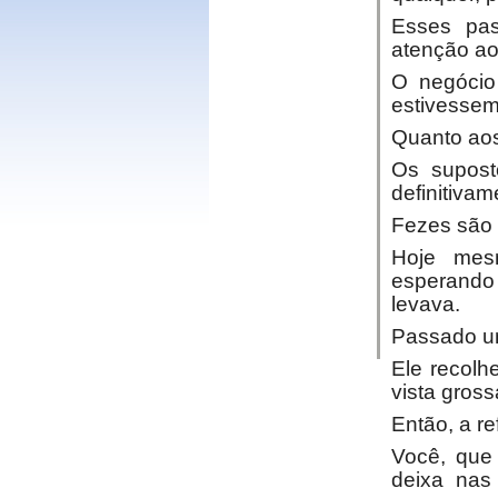
Esses pas
atenção ao
O negócio
estivessem
Quanto aos
Os supost
definitiva
Fezes são 
Hoje mes
esperando
levava.
Passado um
Ele recolh
vista gross
Então, a re
Você, que
deixa nas