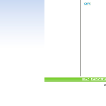
HOME
-
ENCONTRE S
D