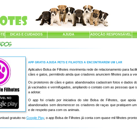
OTE
DICAS E CUIDADOS
AJUDA
ADOÇÃO RESPONSÁVEL
APP GRATIS AJUDA PETS E FILHOTES A ENCONTRAREM UM LAR
Aplicativo Bolsa de Filhotes movimenta rede de relacionamento para facili
cães e gatos, permitindo ainda que criadores anunciem filhotes para a v
Os protetores de cães e gatos abandonados cadastram fotos e dados dos
já vacinados e vermifugados, ampliando o contato com as pessoas que 
a adotar.
O app foi criado por iniciativa do site Bolsa de Filhotes, que apoi
abandonados sem desmerecer os criadores de raças que pratiquem um
e de respeito para com os animais.
wnload gratuito no
Google Play
, o app Bolsa de Filhotes já conta com quase mil filhotes pron