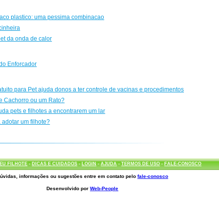
saco plastico: uma pessima combinacao
inheira
pet da onda de calor
do Enforcador
ratuito para Pet ajuda donos a ter controle de vacinas e procedimentos
e Cachorro ou um Rato?
uda pets e filhotes a encontrarem um lar
 adotar um filhote?
EU FILHOTE
-
DICAS E CUIDADOS
-
LOGIN
-
AJUDA
-
TERMOS DE USO
-
FALE-CONOSCO
úvidas, informações ou sugestões entre em contato pelo
fale-conosco
Desenvolvido por
Web-People