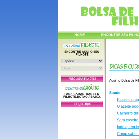
HOME
ENCONTRE SEU FILH
ENCONTRE AQUI O SEU
FILHOTE
Aqui no Bolsa de Fi
Saude
PARA CADASTRAR SEU
FILHOTE,BOTÃO ABAIXO.
Passeios reg
O azeite pod
Cachorro dis
Soro caseiro
Iodo quem te
Como saber s