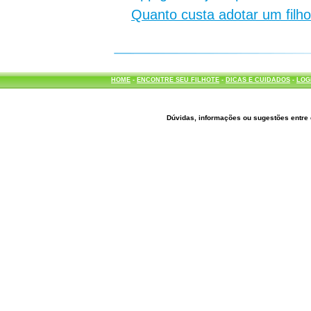
Quanto custa adotar um filh
HOME
-
ENCONTRE SEU FILHOTE
-
DICAS E CUIDADOS
-
LOG
Dúvidas, informações ou sugestões entre