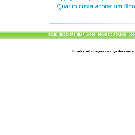
Quanto custa adotar um filh
HOME
-
ENCONTRE SEU FILHOTE
-
DICAS E CUIDADOS
-
LOG
Dúvidas, informações ou sugestões entre