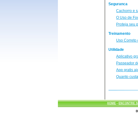
Seguranca
Cachorro e 
O Uso de Foc
Proteja seu 
Treinamento
Uso Correto 
Utilidade
Aplicativo g
Passeador d
App gratis aj
Quanto custa
HOME
-
ENCONTRE S
D