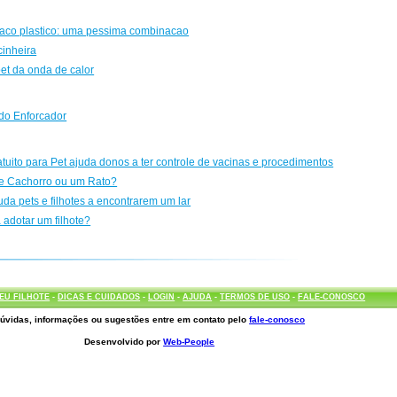
saco plastico: uma pessima combinacao
inheira
pet da onda de calor
do Enforcador
ratuito para Pet ajuda donos a ter controle de vacinas e procedimentos
e Cachorro ou um Rato?
uda pets e filhotes a encontrarem um lar
 adotar um filhote?
EU FILHOTE
-
DICAS E CUIDADOS
-
LOGIN
-
AJUDA
-
TERMOS DE USO
-
FALE-CONOSCO
úvidas, informações ou sugestões entre em contato pelo
fale-conosco
Desenvolvido por
Web-People