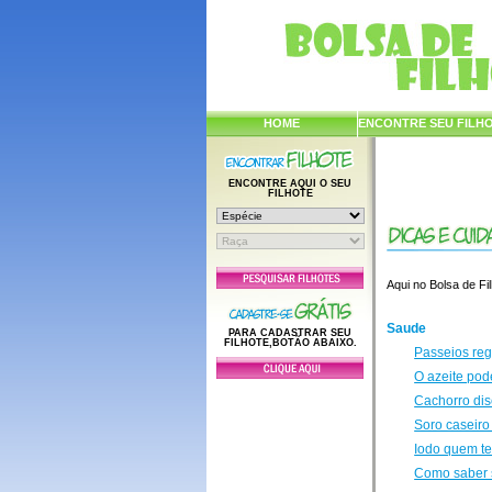
HOME
ENCONTRE SEU FILH
ENCONTRE AQUI O SEU
FILHOTE
Aqui no Bolsa de Fi
Saude
PARA CADASTRAR SEU
FILHOTE,BOTÃO ABAIXO.
Passeios reg
O azeite pod
Cachorro dis
Soro caseiro
Iodo quem te
Como saber s