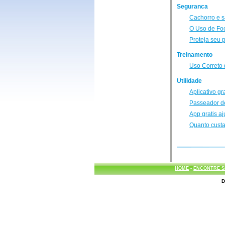
Seguranca
Cachorro e 
O Uso de Foc
Proteja seu 
Treinamento
Uso Correto 
Utilidade
Aplicativo g
Passeador d
App gratis aj
Quanto custa
HOME
-
ENCONTRE S
D