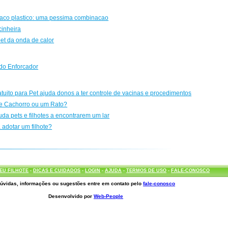
saco plastico: uma pessima combinacao
inheira
pet da onda de calor
do Enforcador
ratuito para Pet ajuda donos a ter controle de vacinas e procedimentos
e Cachorro ou um Rato?
uda pets e filhotes a encontrarem um lar
 adotar um filhote?
EU FILHOTE
-
DICAS E CUIDADOS
-
LOGIN
-
AJUDA
-
TERMOS DE USO
-
FALE-CONOSCO
úvidas, informações ou sugestões entre em contato pelo
fale-conosco
Desenvolvido por
Web-People