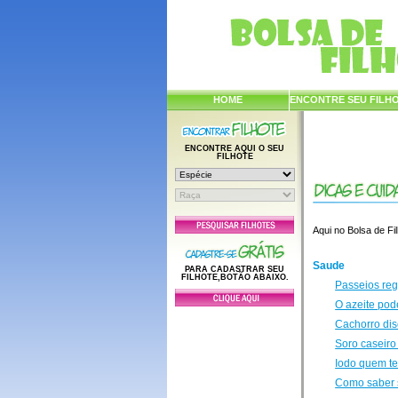
HOME
ENCONTRE SEU FILH
ENCONTRE AQUI O SEU
FILHOTE
Aqui no Bolsa de Fi
Saude
PARA CADASTRAR SEU
FILHOTE,BOTÃO ABAIXO.
Passeios reg
O azeite pod
Cachorro dis
Soro caseiro
Iodo quem te
Como saber s