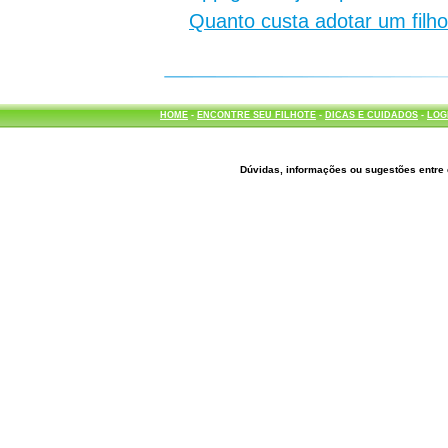
Quanto custa adotar um filh
HOME
-
ENCONTRE SEU FILHOTE
-
DICAS E CUIDADOS
-
LOG
Dúvidas, informações ou sugestões entre