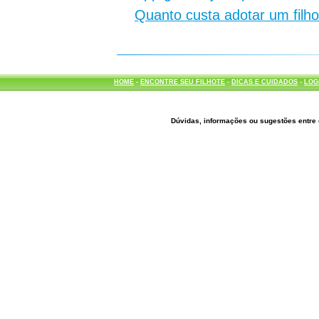
Quanto custa adotar um filh
HOME
-
ENCONTRE SEU FILHOTE
-
DICAS E CUIDADOS
-
LOG
Dúvidas, informações ou sugestões entre