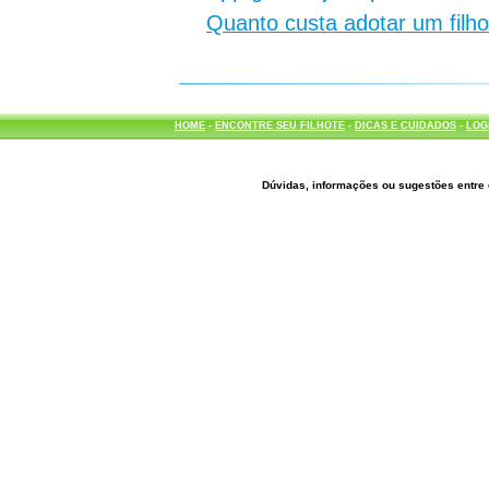
Quanto custa adotar um filh
HOME
-
ENCONTRE SEU FILHOTE
-
DICAS E CUIDADOS
-
LOG
Dúvidas, informações ou sugestões entre