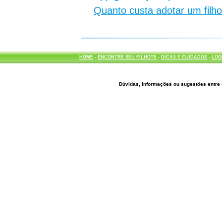
Quanto custa adotar um filh
HOME
-
ENCONTRE SEU FILHOTE
-
DICAS E CUIDADOS
-
LOG
Dúvidas, informações ou sugestões entre