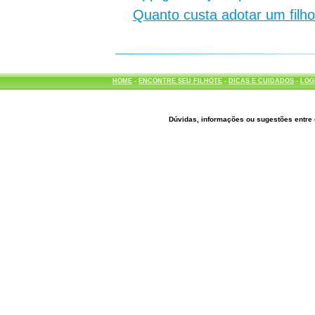
Quanto custa adotar um filh
HOME
-
ENCONTRE SEU FILHOTE
-
DICAS E CUIDADOS
-
LOG
Dúvidas, informações ou sugestões entre