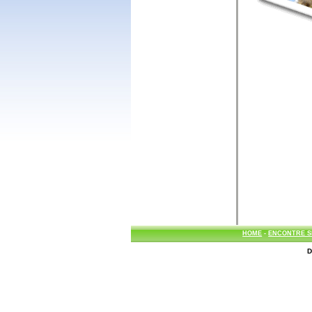
HOME
-
ENCONTRE S
D