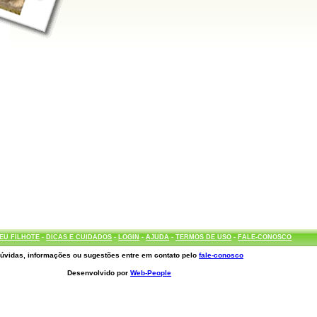
EU FILHOTE
-
DICAS E CUIDADOS
-
LOGIN
-
AJUDA
-
TERMOS DE USO
-
FALE-CONOSCO
úvidas, informações ou sugestões entre em contato pelo
fale-conosco
Desenvolvido por
Web-People