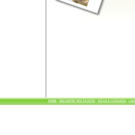
HOME
-
ENCONTRE SEU FILHOTE
-
DICAS E CUIDADOS
-
LOG