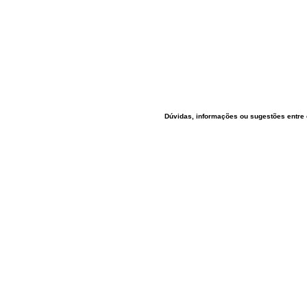
Dúvidas, informações ou sugestões entre