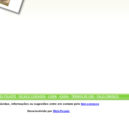
EU FILHOTE
-
DICAS E CUIDADOS
-
LOGIN
-
AJUDA
-
TERMOS DE USO
-
FALE-CONOSCO
úvidas, informações ou sugestões entre em contato pelo
fale-conosco
Desenvolvido por
Web-People