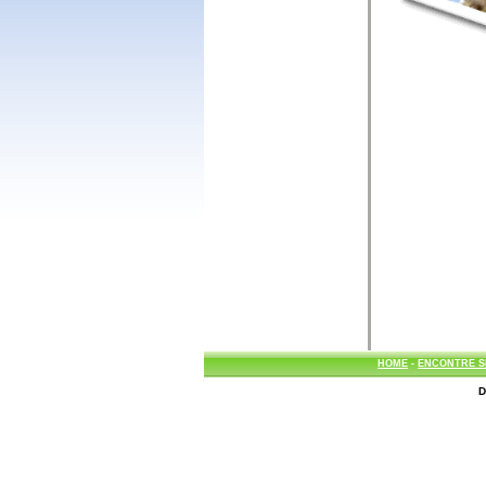
HOME
-
ENCONTRE S
D