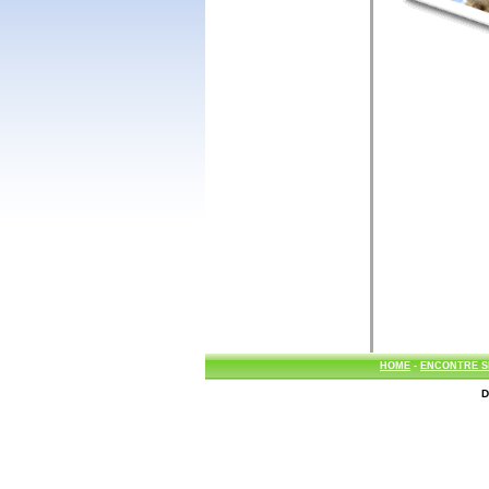
HOME
-
ENCONTRE S
D