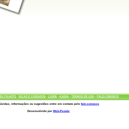
EU FILHOTE
-
DICAS E CUIDADOS
-
LOGIN
-
AJUDA
-
TERMOS DE USO
-
FALE-CONOSCO
úvidas, informações ou sugestões entre em contato pelo
fale-conosco
Desenvolvido por
Web-People