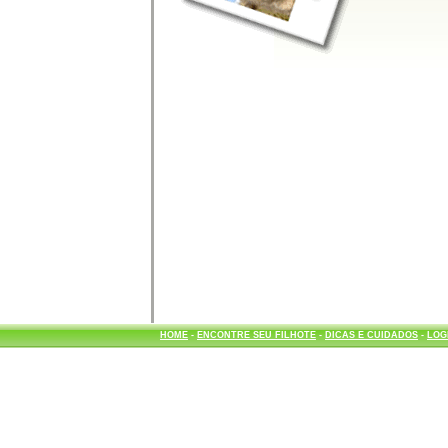
HOME
-
ENCONTRE SEU FILHOTE
-
DICAS E CUIDADOS
-
LOG