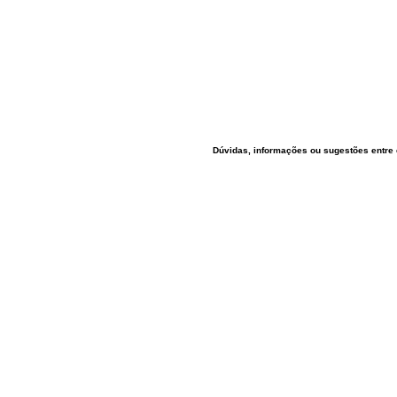
Dúvidas, informações ou sugestões entre