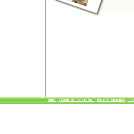
HOME
-
ENCONTRE SEU FILHOTE
-
DICAS E CUIDADOS
-
LOG