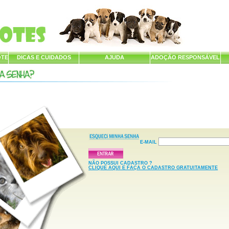
OTE
DICAS E CUIDADOS
AJUDA
ADOÇÃO RESPONSÁVEL
E-MAIL
NÃO POSSUI CADASTRO ?
CLIQUE AQUI E FAÇA O CADASTRO GRATUITAMENTE