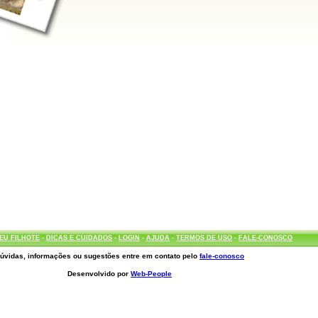
EU FILHOTE
-
DICAS E CUIDADOS
-
LOGIN
-
AJUDA
-
TERMOS DE USO
-
FALE-CONOSCO
úvidas, informações ou sugestões entre em contato pelo
fale-conosco
Desenvolvido por
Web-People