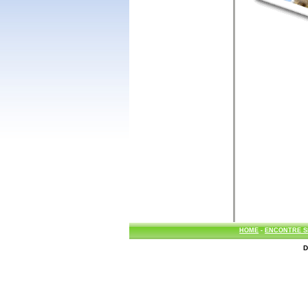
HOME
-
ENCONTRE S
D