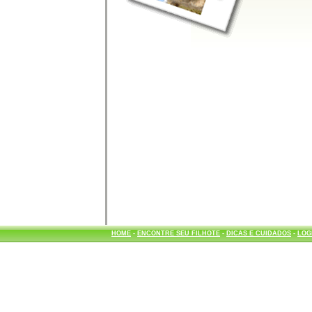
HOME
-
ENCONTRE SEU FILHOTE
-
DICAS E CUIDADOS
-
LOG