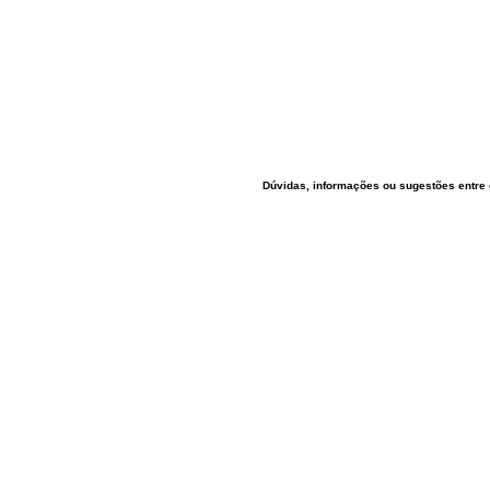
Dúvidas, informações ou sugestões entre