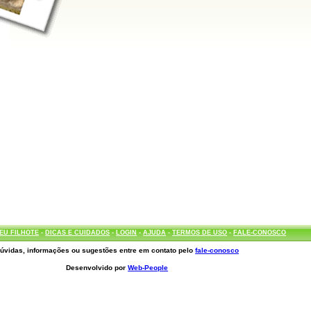
EU FILHOTE
-
DICAS E CUIDADOS
-
LOGIN
-
AJUDA
-
TERMOS DE USO
-
FALE-CONOSCO
úvidas, informações ou sugestões entre em contato pelo
fale-conosco
Desenvolvido por
Web-People