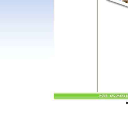
HOME
-
ENCONTRE S
D