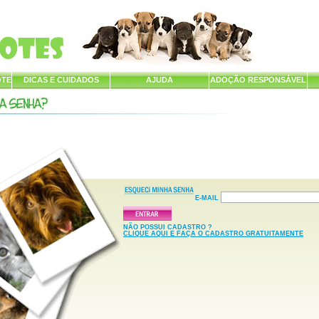
OTE
DICAS E CUIDADOS
AJUDA
ADOÇÃO RESPONSÁVEL
E-MAIL
NÃO POSSUI CADASTRO ?
CLIQUE AQUI E FAÇA O CADASTRO GRATUITAMENTE