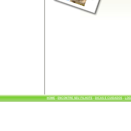
HOME
-
ENCONTRE SEU FILHOTE
-
DICAS E CUIDADOS
-
LOG