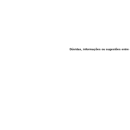
Dúvidas, informações ou sugestões entre