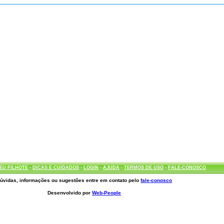
EU FILHOTE
-
DICAS E CUIDADOS
-
LOGIN
-
AJUDA
-
TERMOS DE USO
-
FALE-CONOSCO
úvidas, informações ou sugestões entre em contato pelo
fale-conosco
Desenvolvido por
Web-People