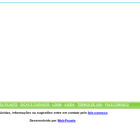
EU FILHOTE
-
DICAS E CUIDADOS
-
LOGIN
-
AJUDA
-
TERMOS DE USO
-
FALE-CONOSCO
úvidas, informações ou sugestões entre em contato pelo
fale-conosco
Desenvolvido por
Web-People