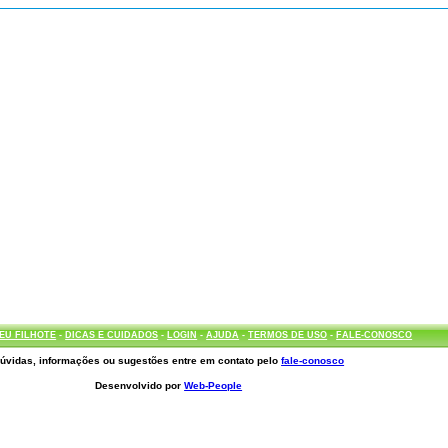
EU FILHOTE
-
DICAS E CUIDADOS
-
LOGIN
-
AJUDA
-
TERMOS DE USO
-
FALE-CONOSCO
úvidas, informações ou sugestões entre em contato pelo
fale-conosco
Desenvolvido por
Web-People