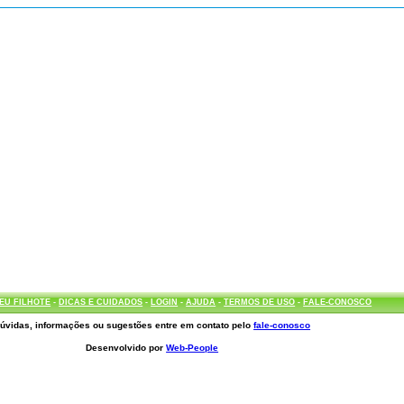
EU FILHOTE
-
DICAS E CUIDADOS
-
LOGIN
-
AJUDA
-
TERMOS DE USO
-
FALE-CONOSCO
úvidas, informações ou sugestões entre em contato pelo
fale-conosco
Desenvolvido por
Web-People