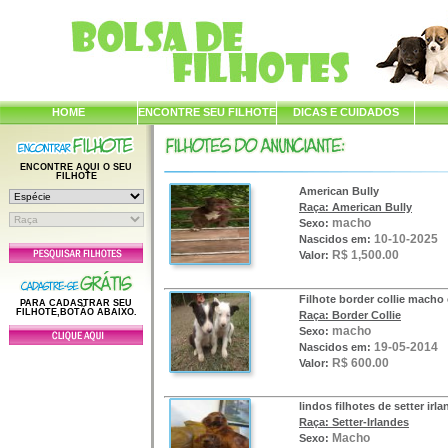
HOME
ENCONTRE SEU FILHOTE
DICAS E CUIDADOS
ENCONTRE AQUI O SEU
FILHOTE
American Bully
Raça: American Bully
macho
Sexo:
10-10-2025
Nascidos em:
R$ 1,500.00
Valor:
Filhote border collie macho
PARA CADASTRAR SEU
FILHOTE,BOTÃO ABAIXO.
Raça: Border Collie
macho
Sexo:
19-05-2014
Nascidos em:
R$ 600.00
Valor:
lindos filhotes de setter irl
Raça: Setter-Irlandes
Macho
Sexo: