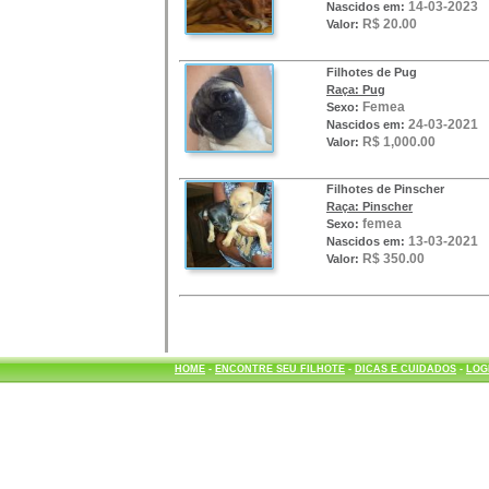
14-03-2023
Nascidos em:
R$ 20.00
Valor:
Filhotes de Pug
Raça: Pug
Femea
Sexo:
24-03-2021
Nascidos em:
R$ 1,000.00
Valor:
Filhotes de Pinscher
Raça: Pinscher
femea
Sexo:
13-03-2021
Nascidos em:
R$ 350.00
Valor:
HOME
-
ENCONTRE SEU FILHOTE
-
DICAS E CUIDADOS
-
LOG