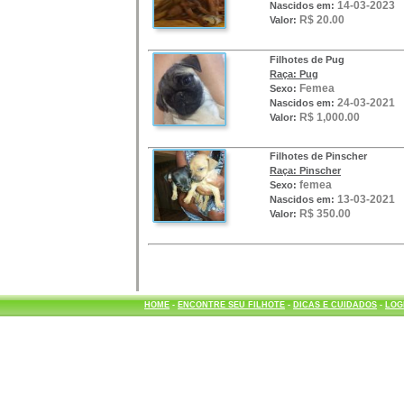
14-03-2023
Nascidos em:
R$ 20.00
Valor:
Filhotes de Pug
Raça: Pug
Femea
Sexo:
24-03-2021
Nascidos em:
R$ 1,000.00
Valor:
Filhotes de Pinscher
Raça: Pinscher
femea
Sexo:
13-03-2021
Nascidos em:
R$ 350.00
Valor:
HOME
-
ENCONTRE SEU FILHOTE
-
DICAS E CUIDADOS
-
LOG